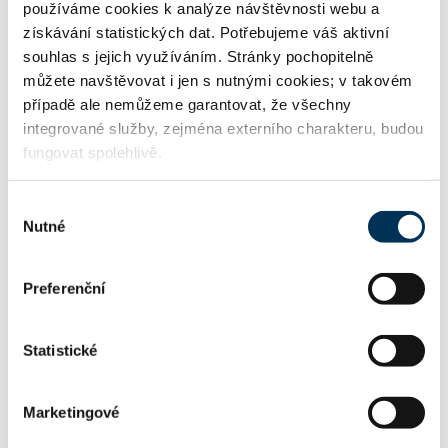
používáme cookies k analýze návštěvnosti webu a
získávání statistických dat. Potřebujeme váš aktivní
souhlas s jejich využíváním. Stránky pochopitelně
TRVALE SPOLUPRACUJE S FIRMOU
můžete navštěvovat i jen s nutnými cookies; v takovém
případě ale nemůžeme garantovat, že všechny
integrované služby, zejména externího charakteru, budou
Kocián Šolc Balaštík, advokátní kancelář, s.r.o.
fungovat spolehlivě.
Výběr
Nutné
souhlasu
KONTAKT
Preferenční
KStepankova@ksb.cz
Email:
Statistické
+420723724668
Telefon:
Marketingové