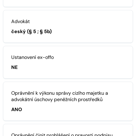
Advokát
český (§ 5 ; § 5b)
Ustanovení ex-offo
NE
Oprávnění k výkonu správy cizího majetku a
advokátní úschovy peněžních prostředků
ANO
Oprávnění činit prohlášení o pravosti podpisu