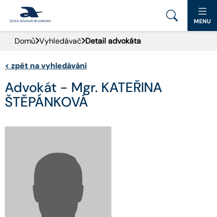
MENU
Domů
Vyhledávač
Detail advokáta
PORTÁL ČAK
<
zpět na vyhledávání
DOMŮ
Advokát - Mgr. KATEŘINA
AKTUALITY
ŠTĚPÁNKOVÁ
DOKUMENTY A FORMULÁŘE
PRO VEŘEJNOST
ADVOKÁTNÍ DENÍK
KONTAKT