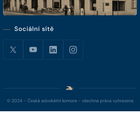
Sociální sítě
© 2024 - Česká advokátní komora - všechna práva vyhrazena