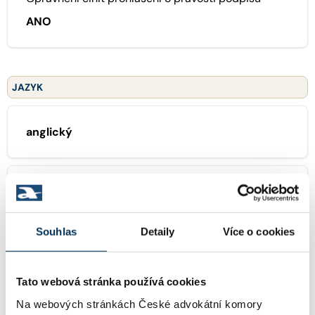
ANO
JAZYK
anglický
německý
Souhlas
Detaily
Více o cookies
ZAMĚŘENÍ
Tato webová stránka používá cookies
38 pracovní právo
Na webových stránkách České advokátní komory