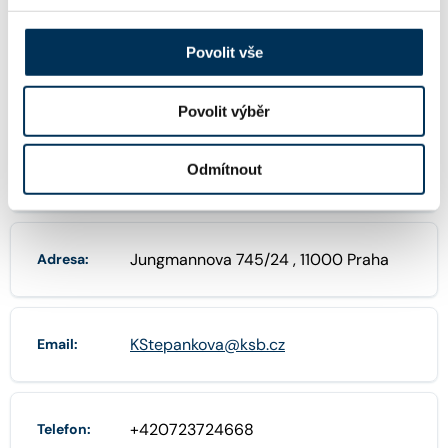
FIRMA
Povolit vše
Mgr. Kateřina Štěpánková, advokátka
Název:
Povolit výběr
Odmítnout
10959297
IČO:
Jungmannova 745/24 , 11000 Praha
Adresa:
KStepankova@ksb.cz
Email:
+420723724668
Telefon: