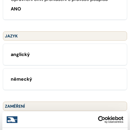
ANO
JAZYK
anglický
německý
ZAMĚŘENÍ
02 občanské právo