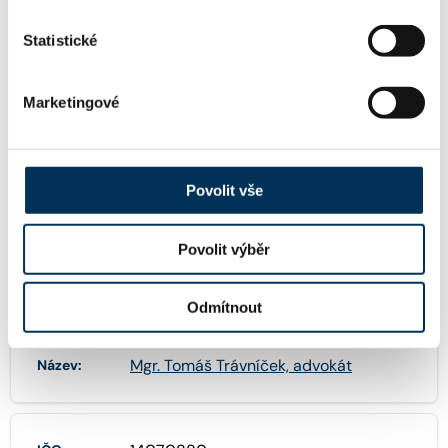
Statistické
KONTAKT
Marketingové
travnicek@ksb.cz
Email:
Povolit vše
+420224103316
Telefon:
Povolit výběr
FIRMA
Odmítnout
Mgr. Tomáš Trávníček, advokát
Název: