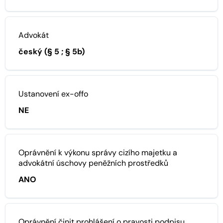
Advokát
český (§ 5 ; § 5b)
Ustanovení ex-offo
NE
Oprávnění k výkonu správy cizího majetku a
advokátní úschovy peněžních prostředků
ANO
Oprávnění činit prohlášení o pravosti podpisu