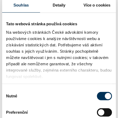
Souhlas
Detaily
Více o cookies
05 bankovní právo, kapitálové trhy
Tato webová stránka používá cookies
Na webových stránkách České advokátní komory
používáme cookies k analýze návštěvnosti webu a
06 finanční právo, cenné papíry, fúze a akvizice,
získávání statistických dat. Potřebujeme váš aktivní
daně
souhlas s jejich využíváním. Stránky pochopitelně
můžete navštěvovat i jen s nutnými cookies; v takovém
případě ale nemůžeme garantovat, že všechny
16 obchodní právo
integrované služby, zejména externího charakteru, budou
fungovat spolehlivě.
Výběr
TRVALE SPOLUPRACUJE S FIRMOU
Nutné
souhlasu
Kocián Šolc Balaštík, advokátní kancelář, s.r.o.
Preferenční