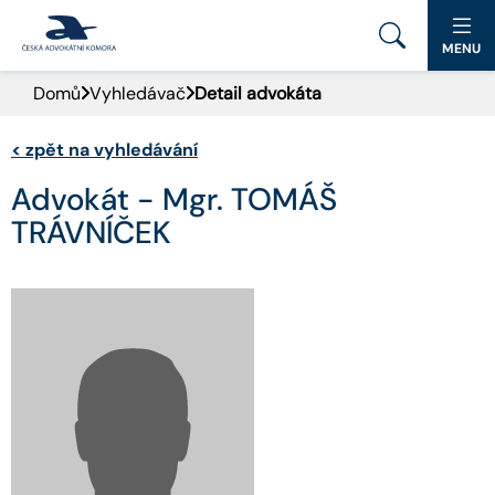
MENU
Domů
Vyhledávač
Detail advokáta
PORTÁL ČAK
<
zpět na vyhledávání
DOMŮ
Advokát - Mgr. TOMÁŠ
AKTUALITY
TRÁVNÍČEK
DOKUMENTY A FORMULÁŘE
PRO VEŘEJNOST
ADVOKÁTNÍ DENÍK
KONTAKT