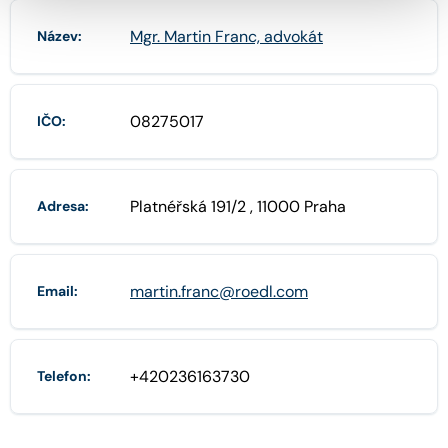
Mgr. Martin Franc, advokát
Název:
08275017
IČO:
Platnéřská 191/2 , 11000 Praha
Adresa:
martin.franc@roedl.com
Email:
+420236163730
Telefon: