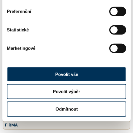
Rödl Legal, s.r.o.
Preferenční
KONTAKT
Statistické
martin.franc@roedl.com
Email:
Marketingové
+420236163730
Telefon:
Povolit vše
Povolit výběr
+420236163799
Fax:
Odmítnout
FIRMA