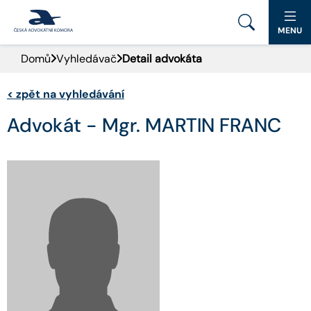
MENU
Domů
Vyhledávač
Detail advokáta
PORTÁL ČAK
<
zpět na vyhledávání
DOMŮ
Advokát - Mgr. MARTIN FRANC
AKTUALITY
DOKUMENTY A FORMULÁŘE
PRO VEŘEJNOST
ADVOKÁTNÍ DENÍK
KONTAKT