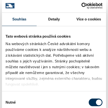
17 obchodní společnosti, družstva
Souhlas
Detaily
Více o cookies
29 trestní právo
Tato webová stránka používá cookies
Na webových stránkách České advokátní komory
38 pracovní právo
používáme cookies k analýze návštěvnosti webu a
získávání statistických dat. Potřebujeme váš aktivní
souhlas s jejich využíváním. Stránky pochopitelně
můžete navštěvovat i jen s nutnými cookies; v takovém
44 živnostenské právo
případě ale nemůžeme garantovat, že všechny
integrované služby, zejména externího charakteru, budou
fungovat spolehlivě.
TRVALE SPOLUPRACUJE S FIRMOU
Výběr
Nutné
souhlasu