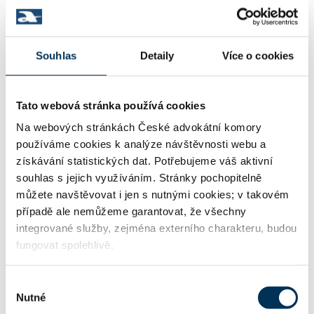
18 insolvenční právo
Souhlas
Detaily
Více o cookies
37 výkon rozhodnutí, exekuce
Tato webová stránka používá cookies
Na webových stránkách České advokátní komory
38 pracovní právo
používáme cookies k analýze návštěvnosti webu a
získávání statistických dat. Potřebujeme váš aktivní
souhlas s jejich využíváním. Stránky pochopitelně
můžete navštěvovat i jen s nutnými cookies; v takovém
TRVALE SPOLUPRACUJE S FIRMOU
případě ale nemůžeme garantovat, že všechny
integrované služby, zejména externího charakteru, budou
fungovat spolehlivě.
BDO Legal s.r.o., advokátní kancelář
Výběr
Nutné
souhlasu