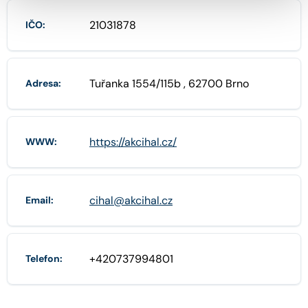
21031878
IČO:
Tuřanka 1554/115b , 62700 Brno
Adresa:
https://akcihal.cz/
WWW:
cihal@akcihal.cz
Email:
+420737994801
Telefon: