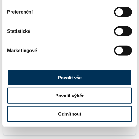
KONTAKT
Preferenční
https://akcihal.cz/
WWW:
Statistické
cihal@akcihal.cz
Email:
Marketingové
+420737994801
Telefon:
Povolit vše
Povolit výběr
FIRMA
Odmítnout
JUDr. Jan Číhal, advokát
Název: