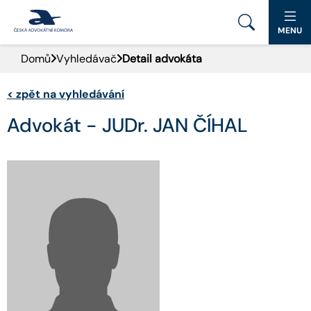
MENU
Domů
Vyhledávač
Detail advokáta
PORTÁL ČAK
<
zpět na vyhledávání
DOMŮ
Advokát - JUDr. JAN ČÍHAL
AKTUALITY
DOKUMENTY A FORMULÁŘE
PRO VEŘEJNOST
ADVOKÁTNÍ DENÍK
KONTAKT