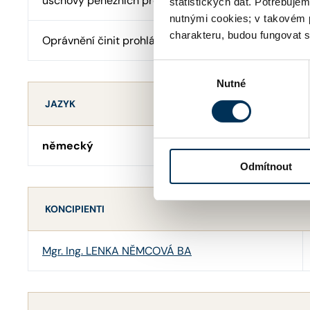
úschovy peněžních prostředků
statistických dat. Potřebuje
nutnými cookies; v takovém 
charakteru, budou fungovat s
Oprávnění činit prohlášení o pravosti podpisu
Výběr
Nutné
souhlasu
JAZYK
německý
Odmítnout
KONCIPIENTI
Mgr. Ing. LENKA NĚMCOVÁ BA