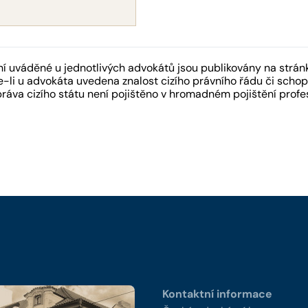
 uváděné u jednotlivých advokátů jsou publikovány na strán
-li u advokáta uvedena znalost cizího právního řádu či schopn
práva cizího státu není pojištěno v hromadném pojištění pro
y
Kontaktní informace