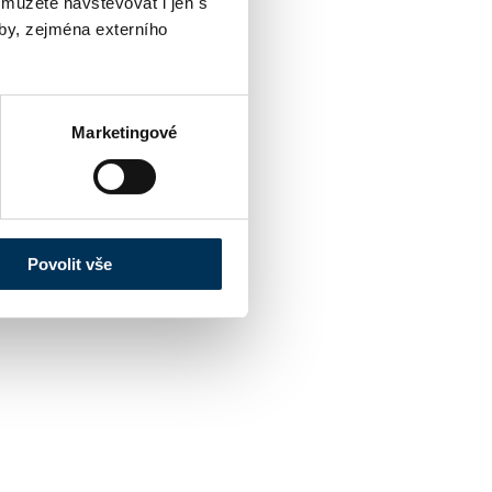
 můžete navštěvovat i jen s
by, zejména externího
Marketingové
Povolit vše