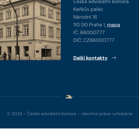
Česká advokátní komora
Kaňkův palác
Národní 16
110 00 Praha 1,
mapa
IČ: 66000777
DIČ: CZ66000777
Další kontakty
© 2024 - Česká advokátní komora - všechna práva vyhrazena