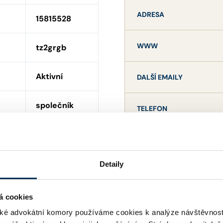
ADRESA
15815528
WWW
tz2grgb
Aktivní
DALŠÍ EMAILY
společník
TELEFON
spol. s r. o.
český (§ 5 ; §
5b)
Detaily
NE
á cookies
ní
é advokátní komory používáme cookies k analýze návštěvnost
ANO