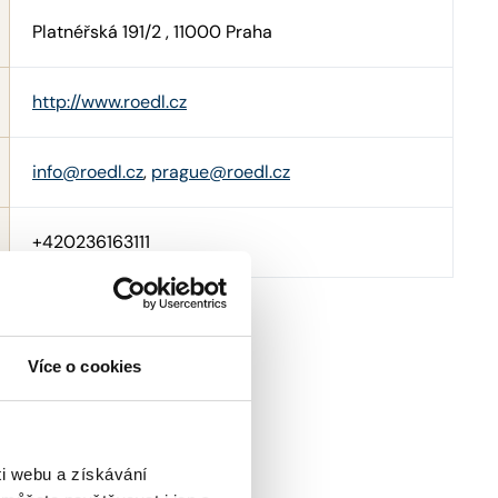
Platnéřská 191/2 , 11000 Praha
http://www.roedl.cz
info@roedl.cz
,
prague@roedl.cz
+420236163111
Více o cookies
i webu a získávání