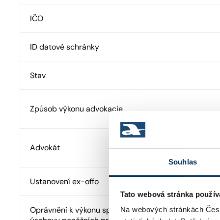
IČO
ID datové schránky
Stav
Způsob výkonu advokacie
Advokát
Souhlas
Ustanovení ex-offo
Tato webová stránka použív
Oprávnění k výkonu správy cizího majetku a advokát
Na webových stránkách Česk