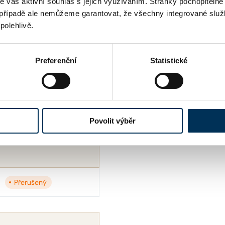
me váš aktivní souhlas s jejich využíváním. Stránky pochopitelně
případě ale nemůžeme garantovat, že všechny integrované služ
polehlivě.
ANO
Preferenční
Statistické
Povolit výběr
Přerušený