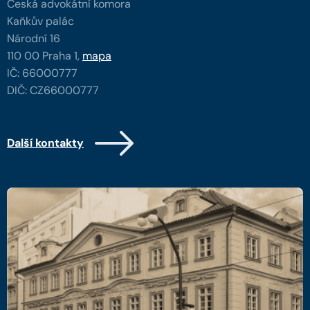
Česká advokátní komora
Kaňkův palác
Národní 16
110 00 Praha 1,
mapa
IČ: 66000777
DIČ: CZ66000777
Další kontakty