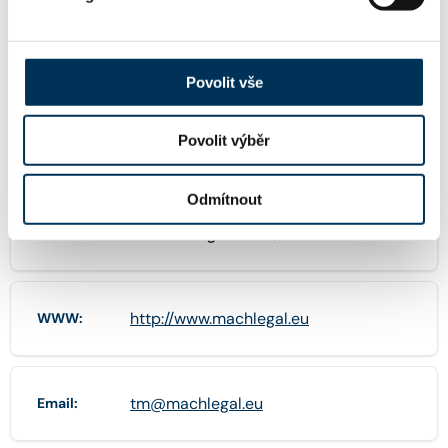
MACH LEGAL, advokátní kancelář s.r.o.
Název:
Povolit vše
Povolit výběr
24241474
IČO:
Odmítnout
Viktora Huga 377/4 , 15000 Praha
Adresa:
http://www.machlegal.eu
WWW:
tm@machlegal.eu
Email: