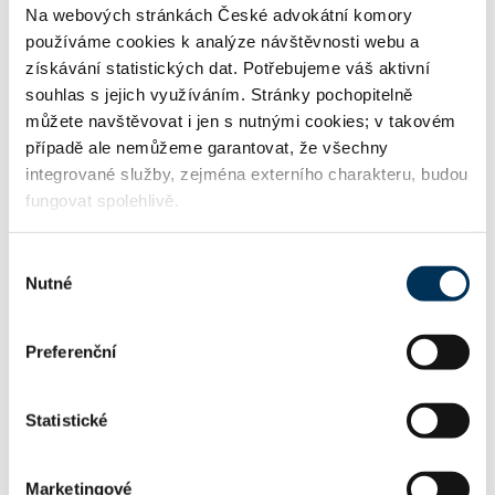
01 generální praxe
Na webových stránkách České advokátní komory
používáme cookies k analýze návštěvnosti webu a
získávání statistických dat. Potřebujeme váš aktivní
souhlas s jejich využíváním. Stránky pochopitelně
02 občanské právo
můžete navštěvovat i jen s nutnými cookies; v takovém
případě ale nemůžeme garantovat, že všechny
integrované služby, zejména externího charakteru, budou
fungovat spolehlivě.
16 obchodní právo
Výběr
Nutné
souhlasu
19 e-commerce
Preferenční
35 veřejné zakázky
Statistické
Marketingové
FIRMA