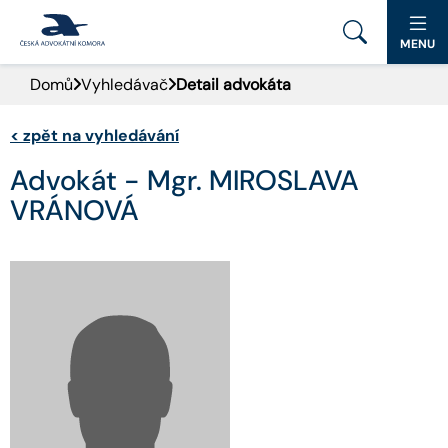
MENU
Domů
Vyhledávač
Detail advokáta
PORTÁL ČAK
<
zpět na vyhledávání
DOMŮ
Advokát - Mgr. MIROSLAVA
AKTUALITY
VRÁNOVÁ
DOKUMENTY A FORMULÁŘE
PRO VEŘEJNOST
ADVOKÁTNÍ DENÍK
KONTAKT