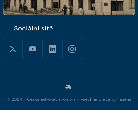
Sociální sítě
© 2024 - Česká advokátní komora - všechna práva vyhrazena