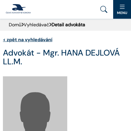
MENU
Domů
Vyhledávač
Detail advokáta
PORTÁL ČAK
<
zpět na vyhledávání
DOMŮ
Advokát - Mgr. HANA DEJLOVÁ
AKTUALITY
LL.M.
DOKUMENTY A FORMULÁŘE
PRO VEŘEJNOST
ADVOKÁTNÍ DENÍK
KONTAKT