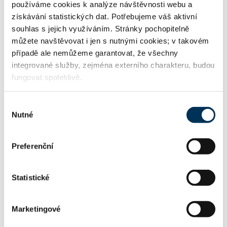
používáme cookies k analýze návštěvnosti webu a
získávání statistických dat. Potřebujeme váš aktivní
Kocián Šolc Balaštík, advokátní kancelář, s.r.o.
souhlas s jejich využíváním. Stránky pochopitelně
můžete navštěvovat i jen s nutnými cookies; v takovém
případě ale nemůžeme garantovat, že všechny
integrované služby, zejména externího charakteru, budou
KONTAKT
fungovat spolehlivě.
Výběr
hdejlova@ksb.cz
Email:
Nutné
souhlasu
Preferenční
+420224103316
Telefon:
Statistické
+420224103234
Fax:
Marketingové