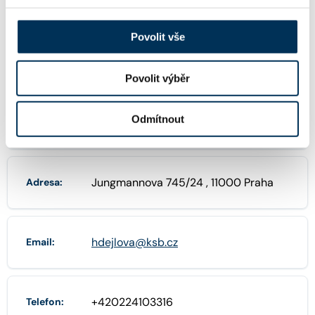
FIRMA
Povolit vše
Dejlová Hana, Mgr., advokát
Název:
Povolit výběr
Odmítnout
66240310
IČO:
Jungmannova 745/24 , 11000 Praha
Adresa:
hdejlova@ksb.cz
Email:
+420224103316
Telefon: