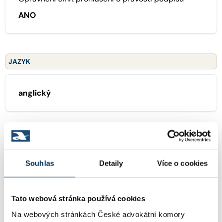
ANO
JAZYK
anglický
ZAMĚŘENÍ
Souhlas
Detaily
Více o cookies
01 generální praxe
Tato webová stránka používá cookies
Na webových stránkách České advokátní komory
TRVALE SPOLUPRACUJE S FIRMOU