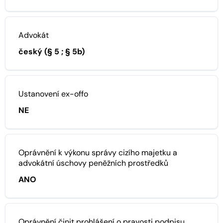
Advokát
český (§ 5 ; § 5b)
Ustanovení ex-offo
NE
Oprávnění k výkonu správy cizího majetku a
advokátní úschovy peněžních prostředků
ANO
Oprávnění činit prohlášení o pravosti podpisu