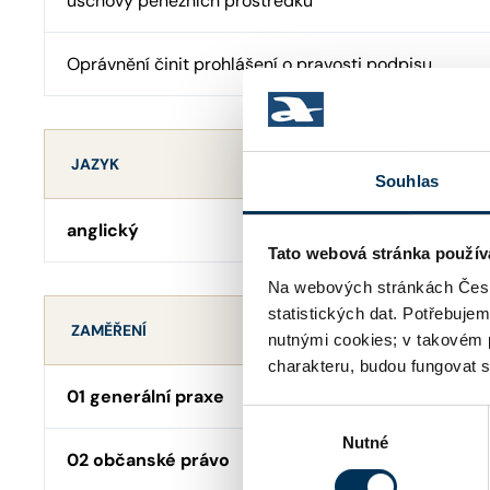
úschovy peněžních prostředků
Oprávnění činit prohlášení o pravosti podpisu
JAZYK
Souhlas
anglický
Tato webová stránka použív
Na webových stránkách Česk
statistických dat. Potřebuje
ZAMĚŘENÍ
nutnými cookies; v takovém 
charakteru, budou fungovat s
01 generální praxe
Výběr
Nutné
souhlasu
02 občanské právo