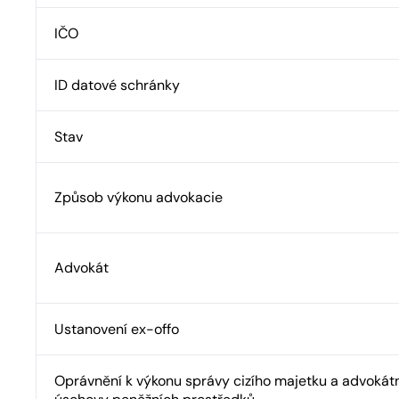
IČO
ID datové schránky
Stav
Způsob výkonu advokacie
Advokát
Ustanovení ex-offo
Oprávnění k výkonu správy cizího majetku a advokát