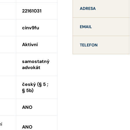
ADRESA
22161031
EMAIL
cinv9fu
Aktivní
TELEFON
samostatný
advokát
český (§ 5 ;
§ 5b)
ANO
ní
ANO