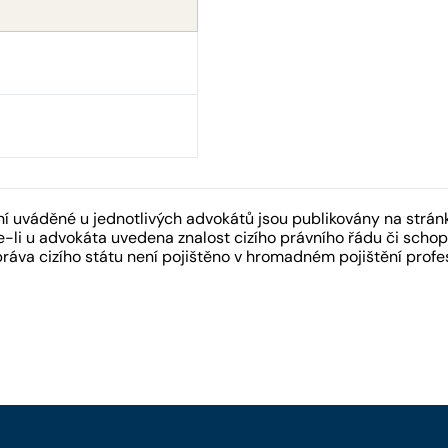
 uváděné u jednotlivých advokátů jsou publikovány na strán
-li u advokáta uvedena znalost cizího právního řádu či schopn
práva cizího státu není pojištěno v hromadném pojištění pro