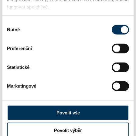
fungovat spolehlivě.
KONTAKT
Výběr
Nutné
kollrossova@akpasaz.cz
souhlasu
Email:
Preferenční
info@akpasaz.cz
Další emaily:
Statistické
602658554
Telefon:
Marketingové
420721770301
Mobil:
Povolit vše
Povolit výběr