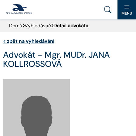
MENU
Domů
Vyhledávač
Detail advokáta
PORTÁL ČAK
<
zpět na vyhledávání
DOMŮ
Advokát - Mgr. MUDr. JANA
AKTUALITY
KOLLROSSOVÁ
DOKUMENTY A FORMULÁŘE
PRO VEŘEJNOST
ADVOKÁTNÍ DENÍK
KONTAKT