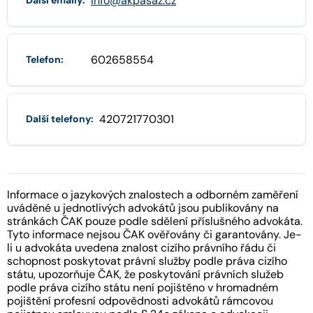
info@akpasaz.cz
Další emaily:
602658554
Telefon:
420721770301
Další telefony:
Informace o jazykových znalostech a odborném zaměření
uváděné u jednotlivých advokátů jsou publikovány na
stránkách ČAK pouze podle sdělení příslušného advokáta.
Tyto informace nejsou ČAK ověřovány či garantovány. Je-
li u advokáta uvedena znalost cizího právního řádu či
schopnost poskytovat právní služby podle práva cizího
státu, upozorňuje ČAK, že poskytování právních služeb
podle práva cizího státu není pojištěno v hromadném
pojištění profesní odpovědnosti advokátů rámcovou