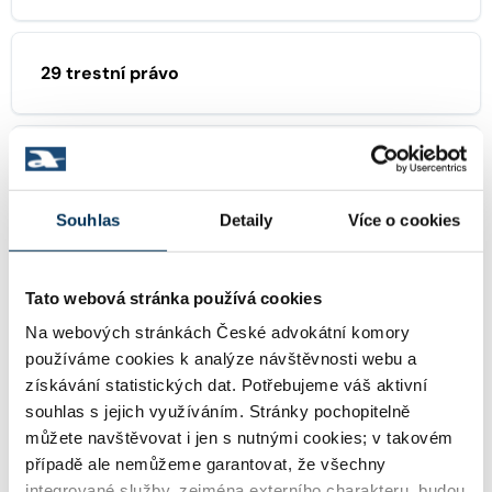
29 trestní právo
34 rozvody, společné jmění manželů
Souhlas
Detaily
Více o cookies
45 zdravotnické právo
Tato webová stránka používá cookies
Na webových stránkách České advokátní komory
používáme cookies k analýze návštěvnosti webu a
OSTATNÍ ČINNOSTI ADVOKÁTA
získávání statistických dat. Potřebujeme váš aktivní
souhlas s jejich využíváním. Stránky pochopitelně
Insolvenční správce
můžete navštěvovat i jen s nutnými cookies; v takovém
případě ale nemůžeme garantovat, že všechny
integrované služby, zejména externího charakteru, budou