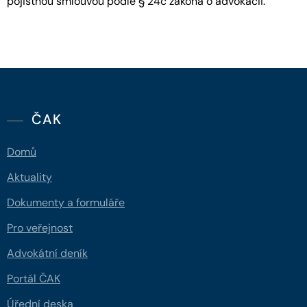
pojistnou smlouvou podle § 24c zákona o advokacii.
ČAK
Domů
Aktuality
Dokumenty a formuláře
Pro veřejnost
Advokátní deník
Portál ČAK
Úřední deska