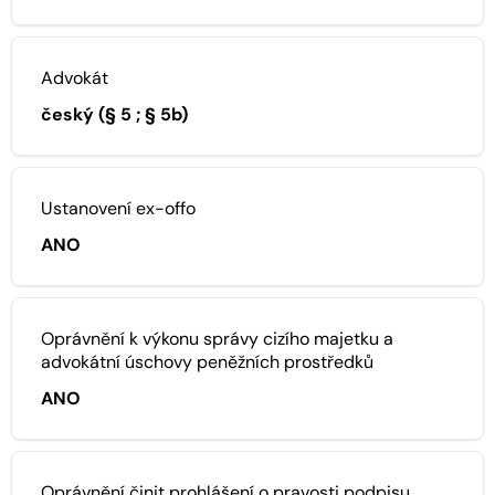
Advokát
český (§ 5 ; § 5b)
Ustanovení ex-offo
ANO
Oprávnění k výkonu správy cizího majetku a
advokátní úschovy peněžních prostředků
ANO
Oprávnění činit prohlášení o pravosti podpisu