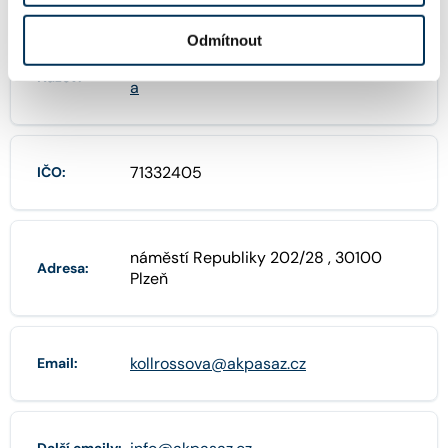
FIRMA
Odmítnout
Mgr. MUDr. Jana Kollrossová, advokátk
Název:
a
71332405
IČO:
náměstí Republiky 202/28 , 30100
Adresa:
Plzeň
kollrossova@akpasaz.cz
Email: