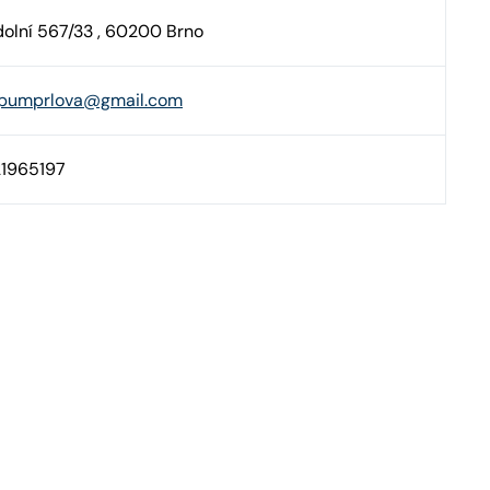
olní 567/33 , 60200 Brno
pumprlova@gmail.com
21965197