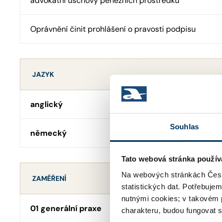
advokátní úschovy peněžních prostředků
Oprávnění činit prohlášení o pravosti podpisu
JAZYK
anglický
Souhlas
německý
Tato webová stránka použív
Na webových stránkách Česk
ZAMĚŘENÍ
statistických dat. Potřebuje
nutnými cookies; v takovém 
01 generální praxe
charakteru, budou fungovat s