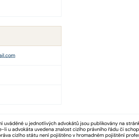
il.com
 uváděné u jednotlivých advokátů jsou publikovány na strán
-li u advokáta uvedena znalost cizího právního řádu či schopn
práva cizího státu není pojištěno v hromadném pojištění pro