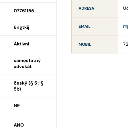
Úd
ADRESA
07761155
m
EMAIL
6ngtkij
Aktivní
7
MOBIL
samostatný
advokát
český (§ 5 ; §
5b)
NE
ANO