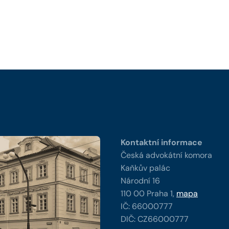
y
Kontaktní informace
Česká advokátní komora
Kaňkův palác
Národní 16
110 00 Praha 1,
mapa
IČ: 66000777
DIČ: CZ66000777