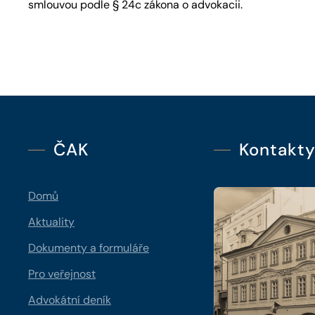
smlouvou podle § 24c zákona o advokacii.
ČAK
Kontakt
Domů
Aktuality
Dokumenty a formuláře
Pro veřejnost
Advokátní deník