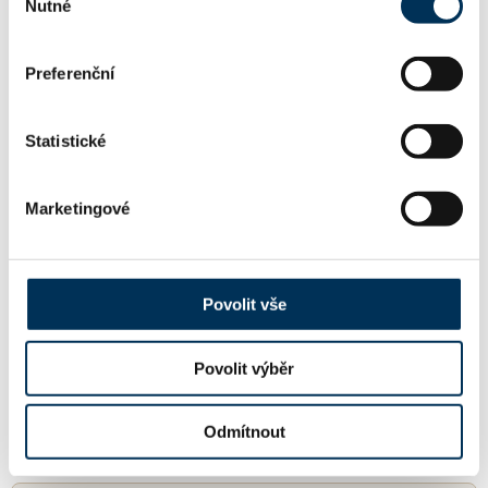
Mgr. ELIŠKA HAUEROVÁ
Koncipient:
Nutné
souhlasu
Stav:
Aktivní
Preferenční
Statistické
KONTAKT
Marketingové
http://www.peterkapartners.cz
WWW:
dusek@peterkapartners.cz
Povolit vše
Email:
Povolit výběr
+420246085300
Telefon:
Odmítnout