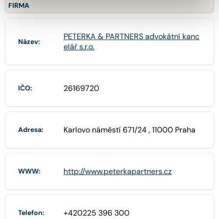
FIRMA
PETERKA & PARTNERS advokátní kanc
Název:
elář s.r.o.
26169720
IČO:
Karlovo náměstí 671/24 , 11000 Praha
Adresa:
http://www.peterkapartners.cz
WWW:
+420225 396 300
Telefon: