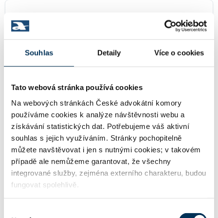
36 ochrana hospodářské soutěže
Souhlas
Detaily
Více o cookies
38 pracovní právo
Tato webová stránka používá cookies
42 stavební právo
Na webových stránkách České advokátní komory
používáme cookies k analýze návštěvnosti webu a
získávání statistických dat. Potřebujeme váš aktivní
souhlas s jejich využíváním. Stránky pochopitelně
47 pojišťovací právo
můžete navštěvovat i jen s nutnými cookies; v takovém
případě ale nemůžeme garantovat, že všechny
integrované služby, zejména externího charakteru, budou
fungovat spolehlivě.
KONCIPIENTI
Výběr