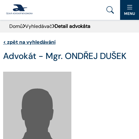
MENU
Domů
Vyhledávač
Detail advokáta
PORTÁL ČAK
<
zpět na vyhledávání
DOMŮ
Advokát - Mgr. ONDŘEJ DUŠEK
AKTUALITY
DOKUMENTY A FORMULÁŘE
PRO VEŘEJNOST
ADVOKÁTNÍ DENÍK
KONTAKT