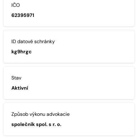
IČO
62395971
ID datové schránky
kg9hrgc
Stav
Aktivní
Způsob výkonu advokacie
společník spol. s r. o.