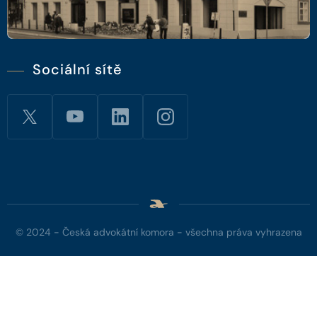
Sociální sítě
© 2024 - Česká advokátní komora - všechna práva vyhrazena