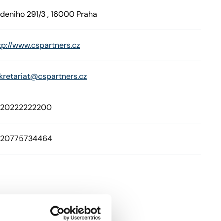
deniho 291/3 , 16000 Praha
tp://www.cspartners.cz
kretariat@cspartners.cz
420222222200
420775734464