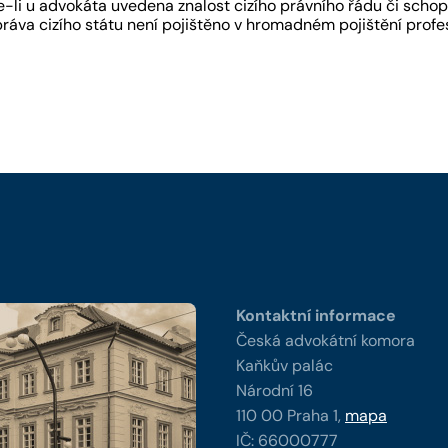
-li u advokáta uvedena znalost cizího právního řádu či schopn
práva cizího státu není pojištěno v hromadném pojištění pro
y
Kontaktní informace
Česká advokátní komora
Kaňkův palác
Národní 16
110 00 Praha 1,
mapa
IČ: 66000777