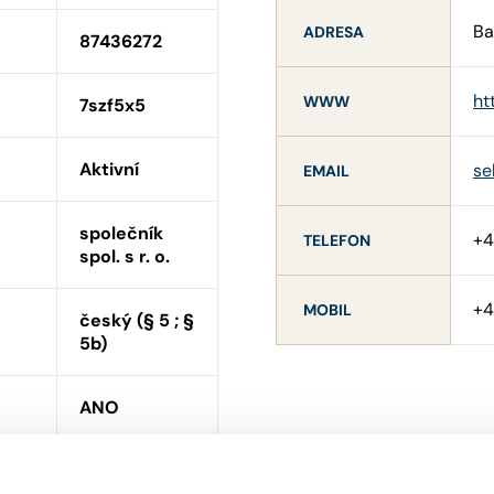
Ba
ADRESA
87436272
ht
WWW
7szf5x5
Aktivní
se
EMAIL
společník
+
TELEFON
spol. s r. o.
+
MOBIL
český (§ 5 ; §
5b)
ANO
ní
ANO