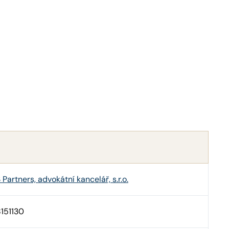
 Partners, advokátní kancelář, s.r.o.
151130