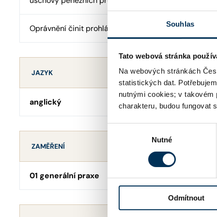
úschovy peněžních prostředků
Souhlas
Oprávnění činit prohlášení o pravosti podpisu
Tato webová stránka použív
Na webových stránkách Česk
JAZYK
statistických dat. Potřebuje
nutnými cookies; v takovém 
anglický
charakteru, budou fungovat s
Výběr
Nutné
souhlasu
ZAMĚŘENÍ
01 generální praxe
Odmítnout