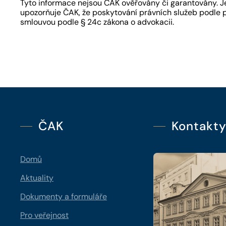
Tyto informace nejsou ČAK ověřovány či garantovány. Je
upozorňuje ČAK, že poskytování právních služeb podle 
smlouvou podle § 24c zákona o advokacii.
ČAK
Kontakt
Domů
Aktuality
Dokumenty a formuláře
Pro veřejnost