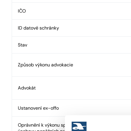
IČO
ID datové schránky
Stav
Způsob výkonu advokacie
Advokát
Ustanovení ex-offo
Oprávnění k výkonu správy cizího majetku a advokát