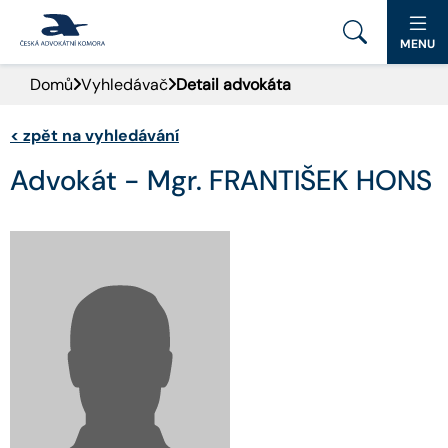
MENU
Domů
Vyhledávač
Detail advokáta
PORTÁL ČAK
<
zpět na vyhledávání
DOMŮ
Advokát - Mgr. FRANTIŠEK HONS
AKTUALITY
DOKUMENTY A FORMULÁŘE
PRO VEŘEJNOST
ADVOKÁTNÍ DENÍK
KONTAKT