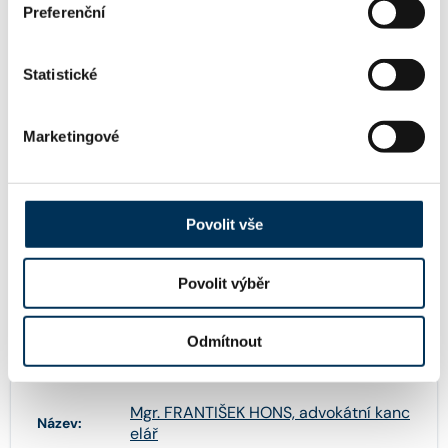
37 výkon rozhodnutí, exekuce
Preferenční
Statistické
KONTAKT
Marketingové
frantisek.hons@icloud.com
Email:
Povolit vše
+420777955338
Telefon:
Povolit výběr
Odmítnout
FIRMA
Mgr. FRANTIŠEK HONS, advokátní kanc
Název:
elář