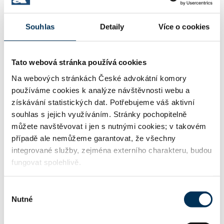
03 bytové právo (vlastnictví, nájem, SVJ)
Souhlas
Detaily
Více o cookies
16 obchodní právo
Tato webová stránka používá cookies
Na webových stránkách České advokátní komory
používáme cookies k analýze návštěvnosti webu a
získávání statistických dat. Potřebujeme váš aktivní
17 obchodní společnosti, družstva
souhlas s jejich využíváním. Stránky pochopitelně
můžete navštěvovat i jen s nutnými cookies; v takovém
případě ale nemůžeme garantovat, že všechny
33 rodinné právo, výchova, výživné
integrované služby, zejména externího charakteru, budou
fungovat spolehlivě.
34 rozvody, společné jmění manželů
Výběr
Nutné
souhlasu