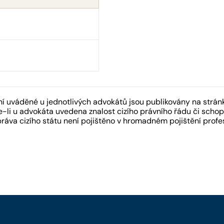
 uváděné u jednotlivých advokátů jsou publikovány na strán
-li u advokáta uvedena znalost cizího právního řádu či schopn
práva cizího státu není pojištěno v hromadném pojištění pro