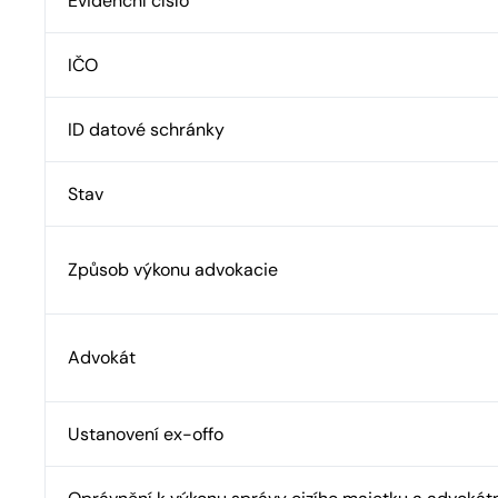
Evidenční číslo
IČO
ID datové schránky
Stav
Způsob výkonu advokacie
Advokát
Ustanovení ex-offo