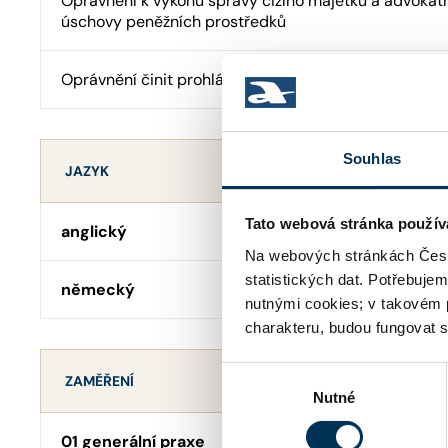
Oprávnění k výkonu správy cizího majetku a advokát
úschovy peněžních prostředků
Oprávnění činit prohlášení o pravosti podpisu
Souhlas
JAZYK
Tato webová stránka použív
anglický
Na webových stránkách Česk
statistických dat. Potřebuje
německý
nutnými cookies; v takovém 
charakteru, budou fungovat s
Výběr
ZAMĚŘENÍ
Nutné
souhlasu
01 generální praxe