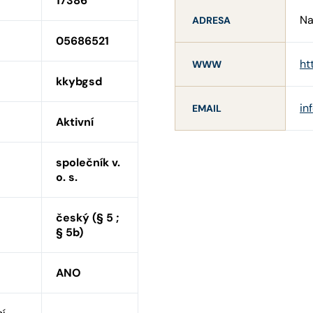
17386
Na
ADRESA
05686521
ht
WWW
kkybgsd
in
EMAIL
Aktivní
společník v.
o. s.
český (§ 5 ;
§ 5b)
ANO