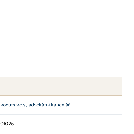
vocuts v.o.s., advokátní kancelář
101025