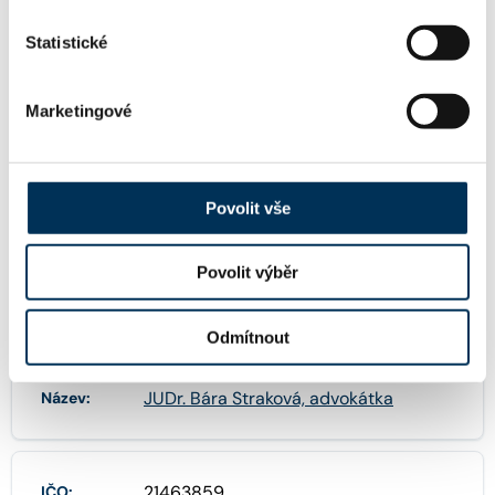
Statistické
52 sportovní právo
Marketingové
TRVALE SPOLUPRACUJE S FIRMOU
Povolit vše
Aegis Law, advokátní kancelář, s.r.o.
Povolit výběr
FIRMA
Odmítnout
JUDr. Bára Straková, advokátka
Název:
21463859
IČO: