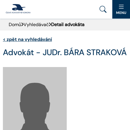
MENU
Domů
Vyhledávač
Detail advokáta
PORTÁL ČAK
<
zpět na vyhledávání
DOMŮ
Advokát - JUDr. BÁRA STRAKOVÁ
AKTUALITY
DOKUMENTY A FORMULÁŘE
PRO VEŘEJNOST
ADVOKÁTNÍ DENÍK
KONTAKT