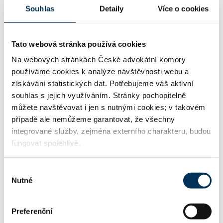
ZAMĚŘENÍ
Souhlas
Detaily
Více o cookies
01 generální praxe
Tato webová stránka používá cookies
Na webových stránkách České advokátní komory
používáme cookies k analýze návštěvnosti webu a
02 občanské právo
získávání statistických dat. Potřebujeme váš aktivní
souhlas s jejich využíváním. Stránky pochopitelně
můžete navštěvovat i jen s nutnými cookies; v takovém
16 obchodní právo
případě ale nemůžeme garantovat, že všechny
integrované služby, zejména externího charakteru, budou
fungovat spolehlivě.
17 obchodní společnosti, družstva
Výběr
Nutné
souhlasu
37 výkon rozhodnutí, exekuce
Preferenční