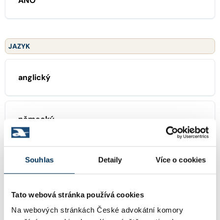
ANO
JAZYK
anglický
německý
Souhlas
Detaily
Více o cookies
ZAMĚŘENÍ
Tato webová stránka používá cookies
16 obchodní právo
Na webových stránkách České advokátní komory