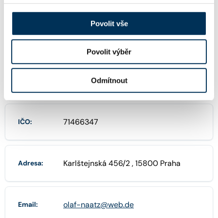
Povolit vše
FIRMA
Povolit výběr
Rechtsanwalt a advokát Olaf Naatz, L
Název:
L.M.
Odmítnout
71466347
IČO:
Karlštejnská 456/2 , 15800 Praha
Adresa:
olaf-naatz@web.de
Email: