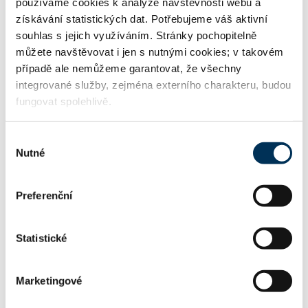
používáme cookies k analýze návštěvnosti webu a
získávání statistických dat. Potřebujeme váš aktivní
17 obchodní společnosti, družstva
souhlas s jejich využíváním. Stránky pochopitelně
můžete navštěvovat i jen s nutnými cookies; v takovém
případě ale nemůžeme garantovat, že všechny
54 právo německé
integrované služby, zejména externího charakteru, budou
fungovat spolehlivě.
Výběr
TRVALE SPOLUPRACUJE S FIRMOU
Nutné
souhlasu
Rödl Legal, s.r.o.
Preferenční
Statistické
KONTAKT
Marketingové
olaf-naatz@web.de
Email: