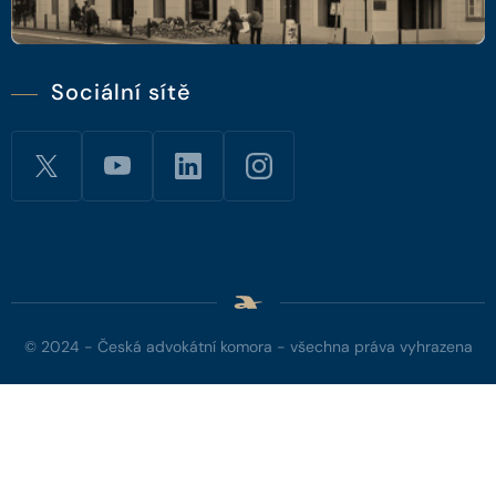
Sociální sítě
© 2024 - Česká advokátní komora - všechna práva vyhrazena