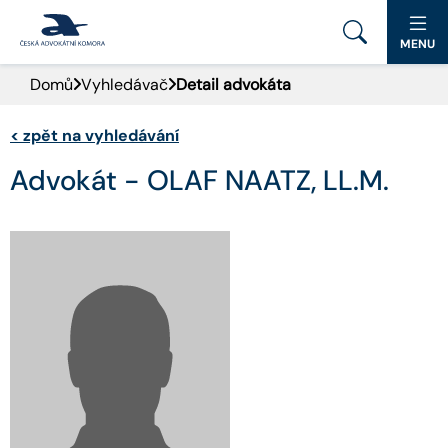
MENU
Domů
Vyhledávač
Detail advokáta
PORTÁL ČAK
<
zpět na vyhledávání
DOMŮ
Advokát - OLAF NAATZ, LL.M.
AKTUALITY
DOKUMENTY A FORMULÁŘE
PRO VEŘEJNOST
ADVOKÁTNÍ DENÍK
KONTAKT