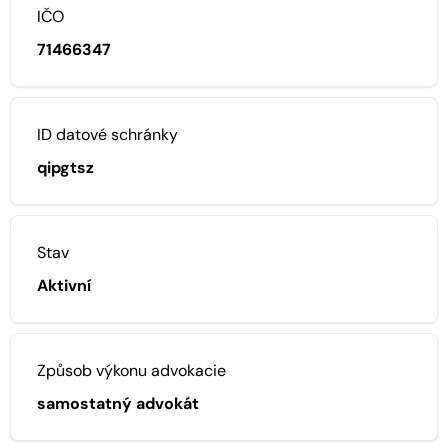
IČO
71466347
ID datové schránky
qipgtsz
Stav
Aktivní
Způsob výkonu advokacie
samostatný advokát