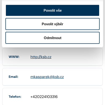
Povolit vše
66249538
IČO:
Povolit výběr
Jungmannova 745/24 , 11000 Praha
Adresa:
Odmítnout
http://ksb.cz
WWW:
mkasparek@ksb.cz
Email:
+420224103316
Telefon: