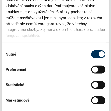
http://ksb.cz
WWW:
získávání statistických dat. Potřebujeme váš aktivní
souhlas s jejich využíváním. Stránky pochopitelně
můžete navštěvovat i jen s nutnými cookies; v takovém
případě ale nemůžeme garantovat, že všechny
mkasparek@ksb.cz
Email:
integrované služby, zejména externího charakteru, budou
fungovat spolehlivě.
+420224103316
Telefon:
Výběr
Nutné
souhlasu
+420224103234
Fax:
Preferenční
Statistické
FIRMA
Marketingové
Hanuš Michal, Mgr., advokát
Název: