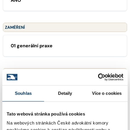
ANO
ZAMĚŘENÍ
01 generální praxe
TRVALE SPOLUPRACUJE S FIRMOU
Kocián Šolc Balaštík, advokátní kancelář, s.r.o.
Souhlas
Detaily
Více o cookies
Tato webová stránka používá cookies
KONTAKT
Na webových stránkách České advokátní komory
používáme cookies k analýze návštěvnosti webu a