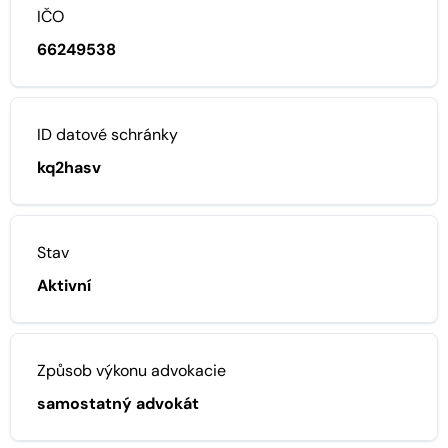
IČO
66249538
ID datové schránky
kq2hasv
Stav
Aktivní
Způsob výkonu advokacie
samostatný advokát