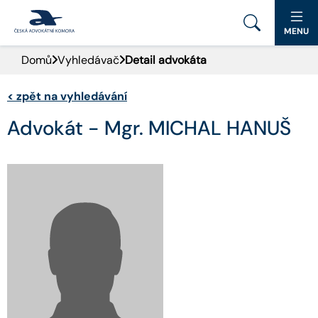
MENU
Domů
Vyhledávač
Detail advokáta
PORTÁL ČAK
<
zpět na vyhledávání
DOMŮ
Advokát - Mgr. MICHAL HANUŠ
AKTUALITY
DOKUMENTY A FORMULÁŘE
PRO VEŘEJNOST
ADVOKÁTNÍ DENÍK
KONTAKT