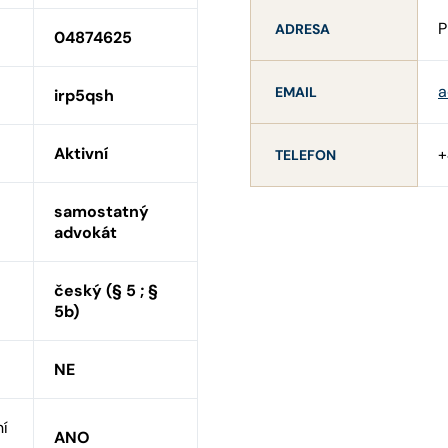
P
ADRESA
04874625
a
EMAIL
irp5qsh
Aktivní
+
TELEFON
samostatný
advokát
český (§ 5 ; §
5b)
NE
ní
ANO