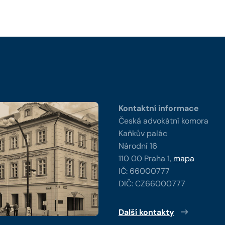
y
Kontaktní informace
Česká advokátní komora
Kaňkův palác
Národní 16
110 00 Praha 1,
mapa
IČ: 66000777
DIČ: CZ66000777
Další kontakty