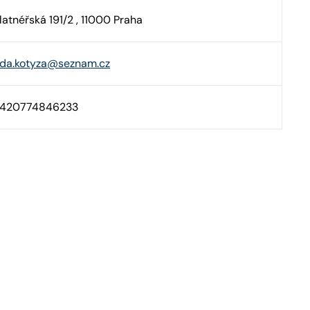
latnéřská 191/2 , 11000 Praha
da.kotyza@seznam.cz
420774846233