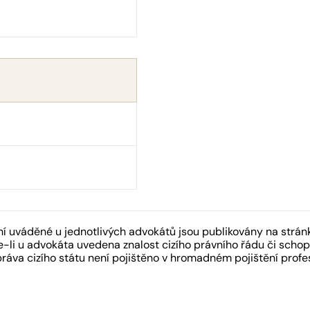
 uváděné u jednotlivých advokátů jsou publikovány na strán
-li u advokáta uvedena znalost cizího právního řádu či schopn
práva cizího státu není pojištěno v hromadném pojištění pro