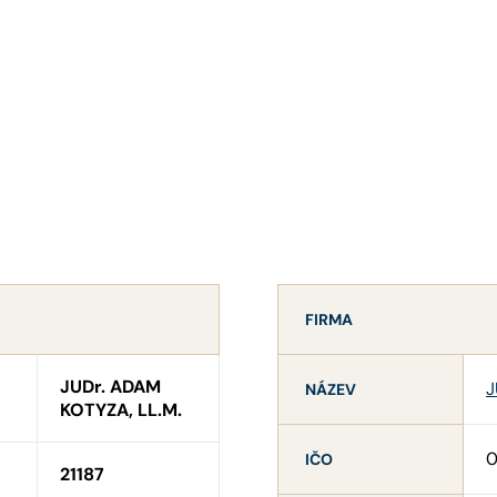
FIRMA
JUDr. ADAM
J
NÁZEV
KOTYZA, LL.M.
0
IČO
21187