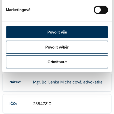
celář
Marketingové
KONTAKT
Povolit vše
lenka.michalcova@pwc.com
Email:
Povolit výběr
Odmítnout
FIRMA
Mgr. Bc. Lenka Michalcová, advokátka
Název:
23847310
IČO: