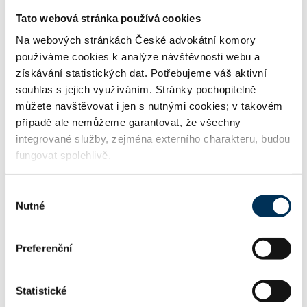
Tato webová stránka používá cookies
Na webových stránkách České advokátní komory
21 ochrana průmyslového a duševního
používáme cookies k analýze návštěvnosti webu a
vlastnictví
získávání statistických dat. Potřebujeme váš aktivní
souhlas s jejich využíváním. Stránky pochopitelně
můžete navštěvovat i jen s nutnými cookies; v takovém
23 autorské právo
případě ale nemůžeme garantovat, že všechny
integrované služby, zejména externího charakteru, budou
fungovat spolehlivě.
24 mediální právo, reklama, ochrana osobních
údajů
Výběr
Nutné
souhlasu
Preferenční
TRVALE SPOLUPRACUJE S FIRMOU
Statistické
PricewaterhouseCoopers Legal s.r.o., advokátní kan