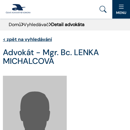
MENU
Domů
Vyhledávač
Detail advokáta
PORTÁL ČAK
<
zpět na vyhledávání
DOMŮ
Advokát - Mgr. Bc. LENKA
AKTUALITY
MICHALCOVÁ
DOKUMENTY A FORMULÁŘE
PRO VEŘEJNOST
ADVOKÁTNÍ DENÍK
KONTAKT