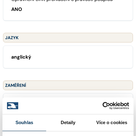
ANO
JAZYK
anglický
ZAMĚŘENÍ
16 obchodní právo
Souhlas
Detaily
Více o cookies
20 licenční smlouvy, franchising