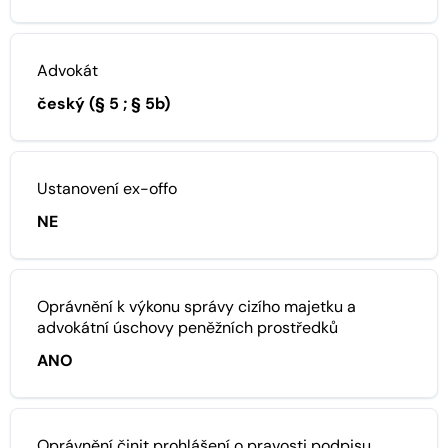
Advokát
český (§ 5 ; § 5b)
Ustanovení ex-offo
NE
Oprávnění k výkonu správy cizího majetku a
advokátní úschovy peněžních prostředků
ANO
Oprávnění činit prohlášení o pravosti podpisu