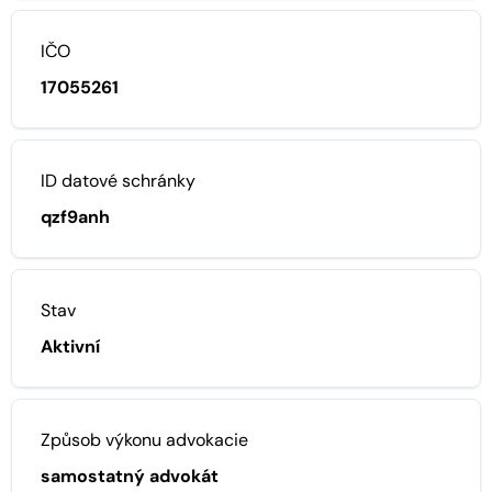
IČO
17055261
ID datové schránky
qzf9anh
Stav
Aktivní
Způsob výkonu advokacie
samostatný advokát