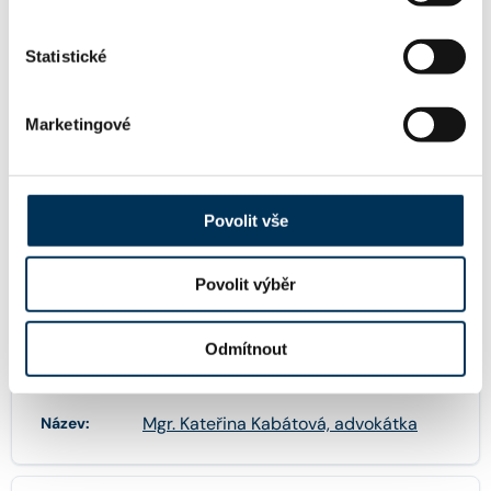
Statistické
KONTAKT
Marketingové
katerina.kabatova@havelpartners.cz
Email:
Povolit vše
+420255000111
Telefon:
Povolit výběr
Odmítnout
FIRMA
Mgr. Kateřina Kabátová, advokátka
Název: