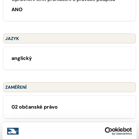
ANO
JAZYK
anglický
ZAMĚŘENÍ
02 občanské právo
06 finanční právo, cenné papíry, fúze a akvizice,