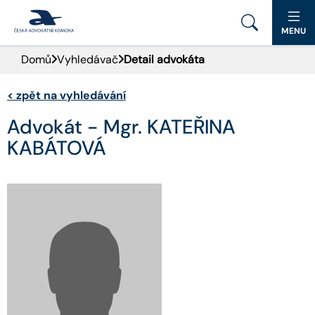
MENU
Domů
Vyhledávač
Detail advokáta
PORTÁL ČAK
<
zpět na vyhledávání
DOMŮ
Advokát - Mgr. KATEŘINA
AKTUALITY
KABÁTOVÁ
DOKUMENTY A FORMULÁŘE
PRO VEŘEJNOST
ADVOKÁTNÍ DENÍK
KONTAKT