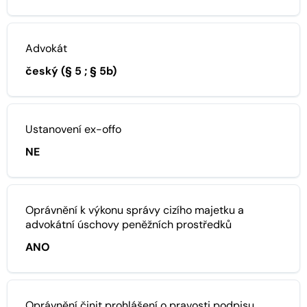
Advokát
český (§ 5 ; § 5b)
Ustanovení ex-offo
NE
Oprávnění k výkonu správy cizího majetku a
advokátní úschovy peněžních prostředků
ANO
Oprávnění činit prohlášení o pravosti podpisu