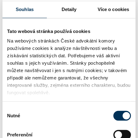
daně
Souhlas
Detaily
Více o cookies
11 obecně prospěšné společnosti, nadace,
Tato webová stránka používá cookies
spolky
Na webových stránkách České advokátní komory
používáme cookies k analýze návštěvnosti webu a
získávání statistických dat. Potřebujeme váš aktivní
16 obchodní právo
souhlas s jejich využíváním. Stránky pochopitelně
můžete navštěvovat i jen s nutnými cookies; v takovém
případě ale nemůžeme garantovat, že všechny
17 obchodní společnosti, družstva
integrované služby, zejména externího charakteru, budou
fungovat spolehlivě.
Výběr
TRVALE SPOLUPRACUJE S FIRMOU
Nutné
souhlasu
HAVEL & PARTNERS s.r.o., advokátní kancelář
Preferenční