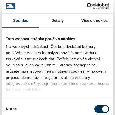
34 rozvody, společné jmění manželů
Souhlas
Detaily
Více o cookies
37 výkon rozhodnutí, exekuce
Tato webová stránka používá cookies
Na webových stránkách České advokátní komory
47 pojišťovací právo
používáme cookies k analýze návštěvnosti webu a
získávání statistických dat. Potřebujeme váš aktivní
souhlas s jejich využíváním. Stránky pochopitelně
můžete navštěvovat i jen s nutnými cookies; v takovém
TRVALE SPOLUPRACUJE S FIRMOU
případě ale nemůžeme garantovat, že všechny
integrované služby, zejména externího charakteru, budou
fungovat spolehlivě.
HAVEL & PARTNERS s.r.o., advokátní kancelář
Výběr
Nutné
souhlasu