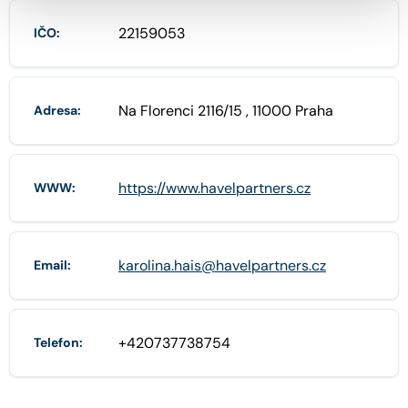
22159053
IČO:
Na Florenci 2116/15 , 11000 Praha
Adresa:
https://www.havelpartners.cz
WWW:
karolina.hais@havelpartners.cz
Email:
+420737738754
Telefon: