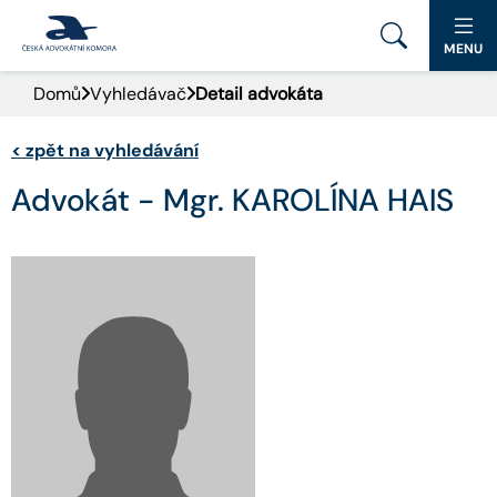
MENU
Domů
Vyhledávač
Detail advokáta
PORTÁL ČAK
<
zpět na vyhledávání
DOMŮ
Advokát - Mgr. KAROLÍNA HAIS
AKTUALITY
DOKUMENTY A FORMULÁŘE
PRO VEŘEJNOST
ADVOKÁTNÍ DENÍK
KONTAKT