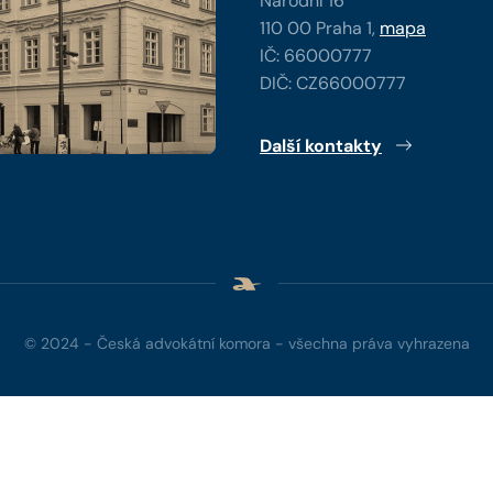
Národní 16
110 00 Praha 1,
mapa
IČ: 66000777
DIČ: CZ66000777
Další kontakty
© 2024 - Česká advokátní komora - všechna práva vyhrazena