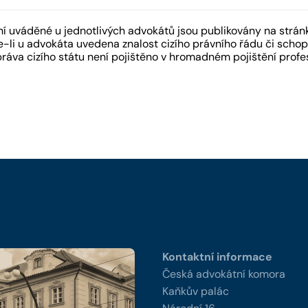
 uváděné u jednotlivých advokátů jsou publikovány na strán
-li u advokáta uvedena znalost cizího právního řádu či schopn
práva cizího státu není pojištěno v hromadném pojištění pro
y
Kontaktní informace
Česká advokátní komora
Kaňkův palác