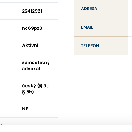
ADRESA
22412921
EMAIL
nc69pz3
Aktivní
TELEFON
samostatný
advokát
český (§ 5 ;
§ 5b)
NE
ní
ANO