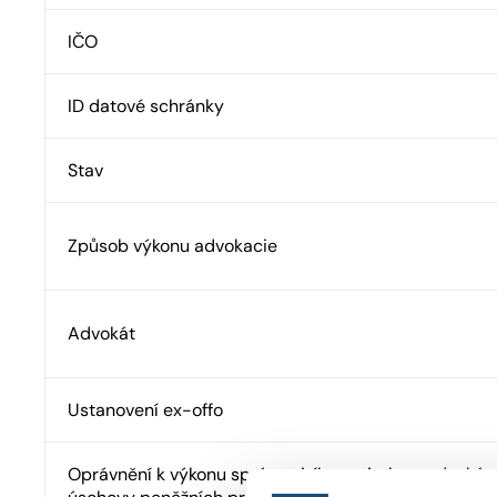
IČO
ID datové schránky
Stav
Způsob výkonu advokacie
Advokát
Ustanovení ex-offo
Oprávnění k výkonu správy cizího majetku a advokát