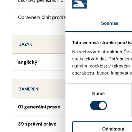
úschovy peněžních prostředků
Oprávnění činit prohlášení o pravosti podpisu
Souhlas
Tato webová stránka použív
JAZYK
Na webových stránkách Česk
statistických dat. Potřebuje
anglický
nutnými cookies; v takovém 
charakteru, budou fungovat s
Výběr
ZAMĚŘENÍ
Nutné
souhlasu
01 generální praxe
39 správní právo
Odmítnout