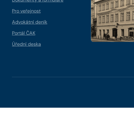
Pro veřejnost
Advokátní deník
Portál ČAK
Úřední deska