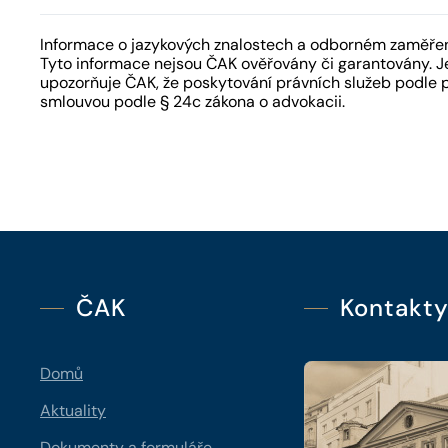
Informace o jazykových znalostech a odborném zaměření
Tyto informace nejsou ČAK ověřovány či garantovány. Je
upozorňuje ČAK, že poskytování právních služeb podle 
smlouvou podle § 24c zákona o advokacii.
ČAK
Kontakt
Domů
Aktuality
Dokumenty a formuláře