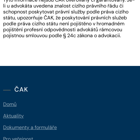
li u advokáta uvedena znalost cizího právního řádu či
schopnost poskytovat právní služby podle práva cizího
státu, upozorňuje ČAK, že poskytování právních služeb
podle práva cizího státu není pojištěno v hromadném
pojištění profesní odpovědnosti advokátů rámcovou
pojistnou smlouvou podle § 24c zákona o advokacii.
ČAK
Domů
Aktuality
Dokumenty a formuláře
Pro veřejnost