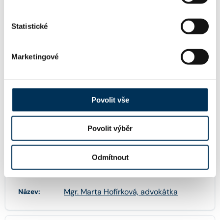
Statistické
38 pracovní právo
Marketingové
TRVALE SPOLUPRACUJE S FIRMOU
Povolit vše
3ADVOKÁTI s.r.o.
Povolit výběr
Odmítnout
FIRMA
Mgr. Marta Hofírková, advokátka
Název: