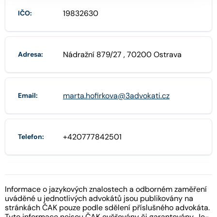
19832630
IČO:
Nádražní 879/27 , 70200 Ostrava
Adresa:
marta.hofirkova@3advokati.cz
Email:
+420777842501
Telefon:
Informace o jazykových znalostech a odborném zaměření
uváděné u jednotlivých advokátů jsou publikovány na
stránkách ČAK pouze podle sdělení příslušného advokáta.
Tyto informace nejsou ČAK ověřovány či garantovány. Je-