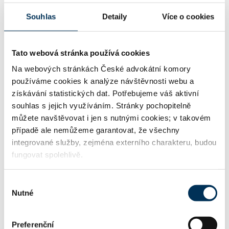
01 generální praxe
Souhlas
Detaily
Více o cookies
02 občanské právo
Tato webová stránka používá cookies
Na webových stránkách České advokátní komory
používáme cookies k analýze návštěvnosti webu a
16 obchodní právo
získávání statistických dat. Potřebujeme váš aktivní
souhlas s jejich využíváním. Stránky pochopitelně
můžete navštěvovat i jen s nutnými cookies; v takovém
případě ale nemůžeme garantovat, že všechny
29 trestní právo
integrované služby, zejména externího charakteru, budou
fungovat spolehlivě.
33 rodinné právo, výchova, výživné
Výběr
Nutné
souhlasu
34 rozvody, společné jmění manželů
Preferenční