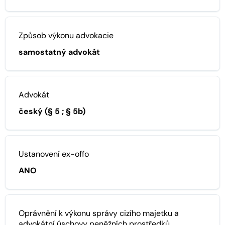
Způsob výkonu advokacie
samostatný advokát
Advokát
český (§ 5 ; § 5b)
Ustanovení ex-offo
ANO
Oprávnění k výkonu správy cizího majetku a
advokátní úschovy peněžních prostředků