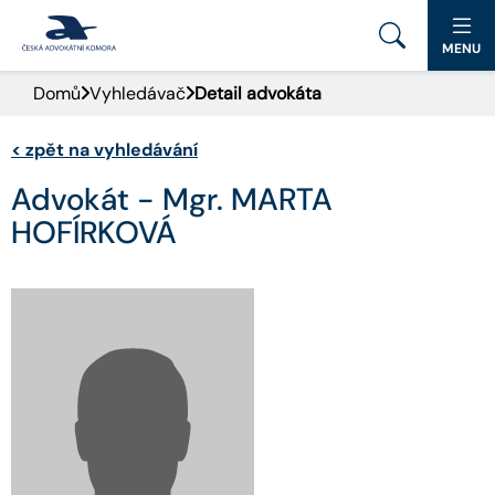
MENU
Domů
Vyhledávač
Detail advokáta
PORTÁL ČAK
<
zpět na vyhledávání
DOMŮ
Advokát - Mgr. MARTA
AKTUALITY
HOFÍRKOVÁ
DOKUMENTY A FORMULÁŘE
PRO VEŘEJNOST
ADVOKÁTNÍ DENÍK
KONTAKT