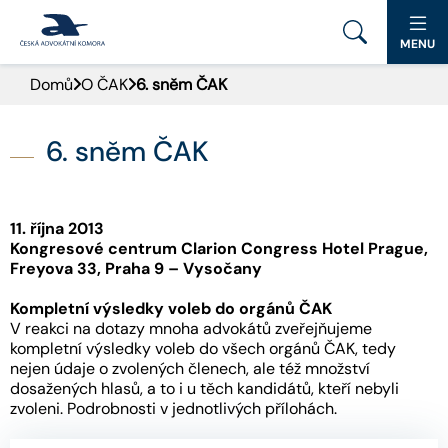
MENU
Domů
O ČAK
6. sněm ČAK
PORTÁL ČAK
DOMŮ
6. sněm ČAK
AKTUALITY
11. října 2013
DOKUMENTY A FORMULÁŘE
Kongresové centrum Clarion Congress Hotel Prague,
Freyova 33, Praha 9 – Vysočany
PRO VEŘEJNOST
Kompletní výsledky voleb do orgánů ČAK
V reakci na dotazy mnoha advokátů zveřejňujeme
ADVOKÁTNÍ DENÍK
kompletní výsledky voleb do všech orgánů ČAK, tedy
nejen údaje o zvolených členech, ale též množství
dosažených hlasů, a to i u těch kandidátů, kteří nebyli
KONTAKT
zvoleni. Podrobnosti v jednotlivých přílohách.