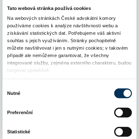
Tato webová stránka používá cookies
Návrh usnesení 6. sněm ČAK - novela
Na webových stránkách České advokátní komory
etického kodexu
používáme cookies k analýze návštěvnosti webu a
získávání statistických dat. Potřebujeme váš aktivní
souhlas s jejich využíváním. Stránky pochopitelně
1.návrh JUDr. Ivo Palkosky na usnesení
můžete navštěvovat i jen s nutnými cookies; v takovém
sněmu, kterým se mění organizační
případě ale nemůžeme garantovat, že všechny
řád ČAK
integrované služby, zejména externího charakteru, budou
fungovat spolehlivě.
2. návrh JUDr. Ivo Palkosky na
usnesení sněmu, kterým se mění
Výběr
organizační řád ČAK
Nutné
souhlasu
Vyjádření představenstva ČAK k
Preferenční
návrhům JUDr. Ivo Palkosky
Statistické