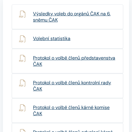
Výsledky voleb do orgánů ČAK na 6.
sněmu ČAK
Volební statistika
Protokol o volbě členů představenstva
ČAK
Protokol o volbě členů kontrolní rady
ČAK
Protokol o volbě členů kárné komise
ČAK