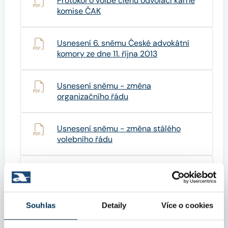
Protokol o volbě členů odvolací kárné
komise ČAK
Usnesení 6. sněmu České advokátní
komory ze dne 11. října 2013
Usnesení sněmu - změna
organizačního řádu
Usnesení sněmu - změna stálého
volebního řádu
Usnesení sněmu - novela sociálního
fondu
Souhlas
Detaily
Více o cookies
Návrh usnesení 6. sněm ČAK - novela
sociálního fondu